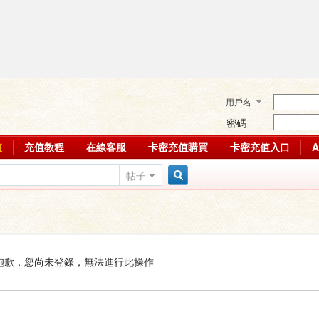
用戶名
密碼
值
充值教程
在線客服
卡密充值購買
卡密充值入口
帖子
搜
索
抱歉，您尚未登錄，無法進行此操作