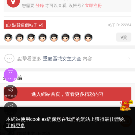

您需要
登錄
才可以查看, 沒帳号?
立即注冊
點贊這個帖子
+9
帖子ID: 22264

9
贊
點擊看更多
重慶區域女主大全
内容


全部評論
1
APP下載

進入網站首頁，查看更多精彩内容
金币充值

'
在線客服
简体中文版
本網站使用cookies确保您在我們的網站上獲得最佳體驗。

了解更多
Translate
首頁
English
繁體中文
日本語