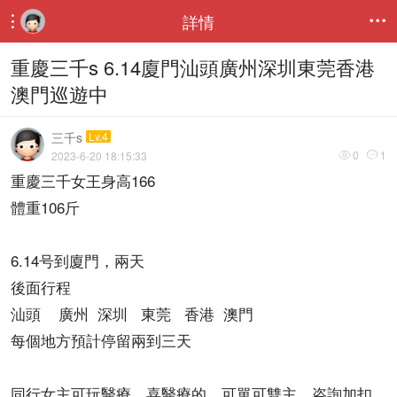
詳情


重慶三千s 6.14廈門汕頭廣州深圳東莞香港
澳門巡遊中
三千s
Lv.4
0
1
2023-6-20 18:15:33


重慶三千女王身高166
體重106斤
6.14号到廈門，兩天
後面行程
汕頭 廣州 深圳 東莞 香港 澳門
每個地方預計停留兩到三天
同行女主可玩醫療，喜醫療的，可單可雙主。咨詢加扣